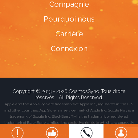
Compagnie
Pourquoi nous
Carrière
Connexion
Copyright © 2013 - 2026 CosmosSync. Tous droits
réservés - All Rights Reserved.
Apple and the Apple logo are trademarks of Apple Inc., registered in the U.S.
and other countries. App Store is a service mark of Apple Inc. Google Play is a
trademark of Google Inc. BlackBerry TM is the trademark or registered
trademark of BlackBerry Limited, the exclusive rights to which are expressly
reserved. CosmosSync is not affiliated with, endorsed, sponsored, or otherwise
authorized by Blackberry Limited.