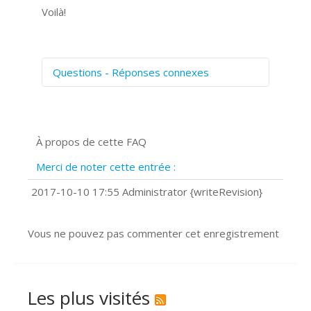
Voilà!
Questions - Réponses connexes
Comment numériser avec Cosmos
Sync?
Signature et formulaires
À propos de cette FAQ
Prise de vue 360°
Quels navigateurs web sont supportés
Merci de noter cette entrée :
?
Comment installer Google Chrome ?
2017-10-10 17:55 Administrator {writeRevision}
Vous ne pouvez pas commenter cet enregistrement
Les plus visités