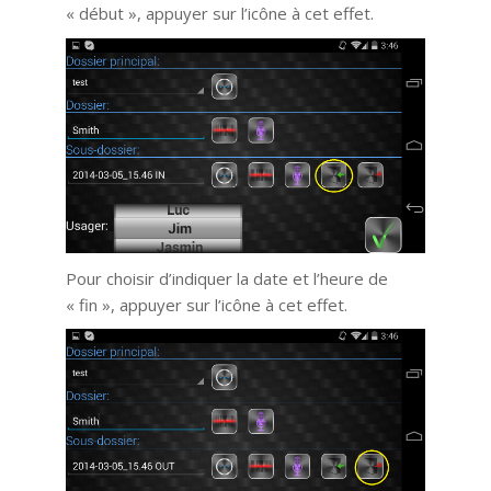
« début », appuyer sur l’icône à cet effet.
Pour choisir d’indiquer la date et l’heure de
« fin », appuyer sur l’icône à cet effet.