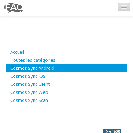
CosmosSync.com
Ajout FAQ
Accueil
Poser une question
Toutes les catégories
Cosmos Sync Android
Questions ouvertes
Cosmos Sync iOS
Cosmos Sync Client
Cosmos Sync Web
Connexion
Cosmos Sync Scan
ID #1025