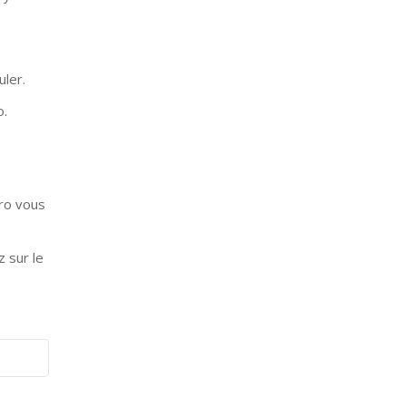
uler.
o.
ro vous
 sur le