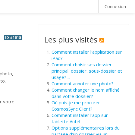
FAQ
Connexion
Les plus visités
ID #1015
Comment installer l'application sur
iPad?
Comment choisir ses dossier
principal, dossier, sous-dossier et
 photo,
usagé? ...
to.
Comment annoter une photo?
Comment changer le nom affiché
dans votre dossier?
r votre
Où puis-je me procurer
CosmosSync Client?
Comment installer l'app sur
tablette Autel
Options supplémentaires lors du
partage d’un dossier via un ...