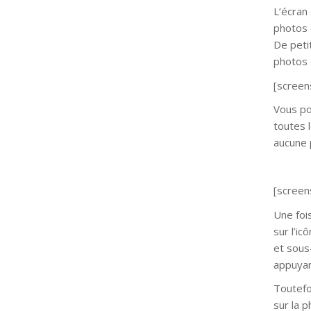
L’écran
photos 
De peti
photos 
[screen
Vous po
toutes 
aucune 
[screen
Une foi
sur l’i
et sous
appuyant
Toutefoi
sur la 