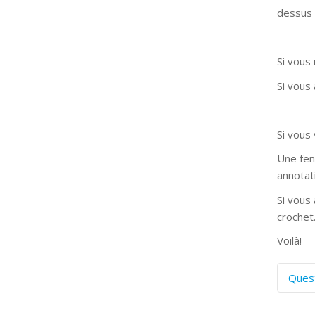
dessus 
Si vous
Si vous
Si vous
Une fen
annotat
Si vous
crochet
Voilà!
Ques
C