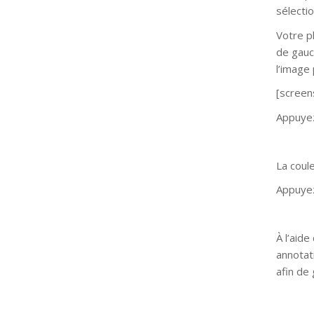
sélecti
Votre p
de gauc
l’image
[screen
Appuyez
La coule
Appuyez
À l’aid
annotat
afin de 