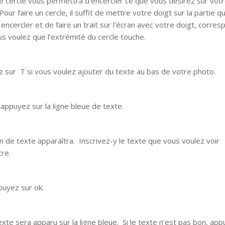
 cercle vous permettra d’encercler ce que vous désirez sur vot
our faire un cercle, il suffit de mettre votre doigt sur la partie 
 encercler et de faire un trait sur l’écran avec votre doigt, corre
us voulez que l’extrémité du cercle touche.
 sur T si vous voulez ajouter du texte au bas de votre photo.
 appuyez sur la ligne bleue de texte.
n de texte apparaîtra. Inscrivez-y le texte que vous voulez voir
tre.
puyez sur ok.
exte sera apparu sur la ligne bleue. Si le texte n’est pas bon, ap