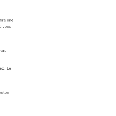
aire une
où vous
ayon.
ez. Le
bouton