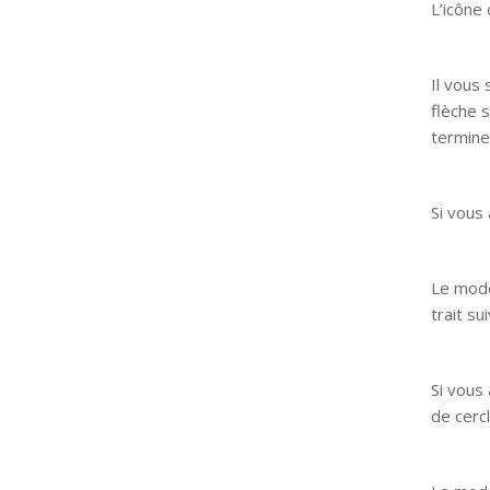
L’icône
Il vous 
flèche 
termine
Si vous
Le mode
trait su
Si vous
de cerc