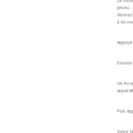
Le mode
photo. P
désirez
à où vo
Appuyez
Ensuite
Un écra
apparaî
Puis ap
Votre t