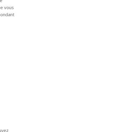
re
que vous
spondant
puyez