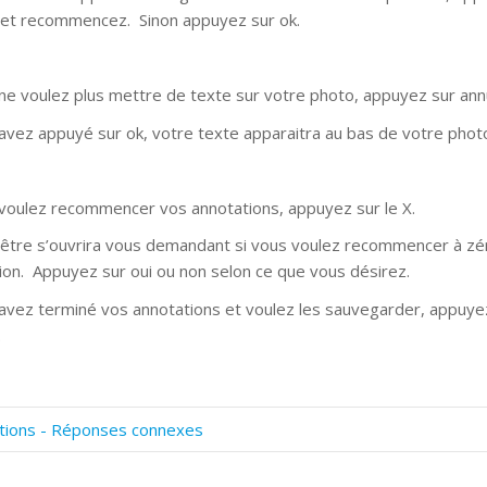
et recommencez. Sinon appuyez sur ok.
 ne voulez plus mettre de texte sur votre photo, appuyez sur ann
 avez appuyé sur ok, votre texte apparaitra au bas de votre phot
 voulez recommencer vos annotations, appuyez sur le X.
être s’ouvrira vous demandant si vous voulez recommencer à zé
ion. Appuyez sur oui ou non selon ce que vous désirez.
 avez terminé vos annotations et voulez les sauvegarder, appuyez
.
tions - Réponses connexes
omment numériser avec Cosmos Sync?