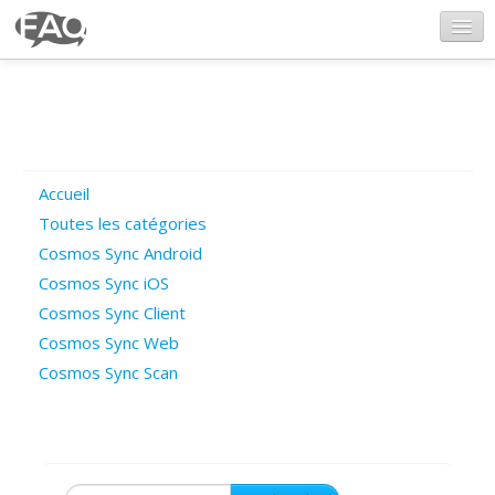
CosmosSync.com
Ajout FAQ
Accueil
Poser une question
Toutes les catégories
Cosmos Sync Android
Questions ouvertes
Cosmos Sync iOS
Cosmos Sync Client
Cosmos Sync Web
Connexion
Cosmos Sync Scan