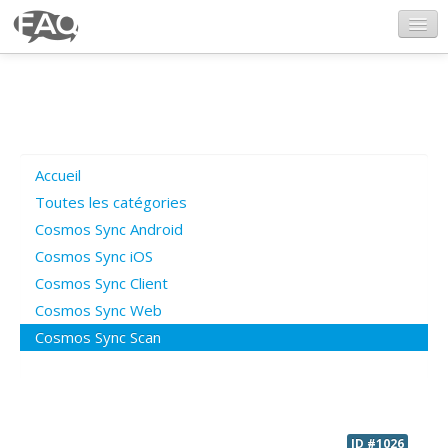
CosmosSync.com
Ajout FAQ
Accueil
Poser une question
Toutes les catégories
Cosmos Sync Android
Questions ouvertes
Cosmos Sync iOS
Cosmos Sync Client
Cosmos Sync Web
Connexion
Cosmos Sync Scan
ID #1026