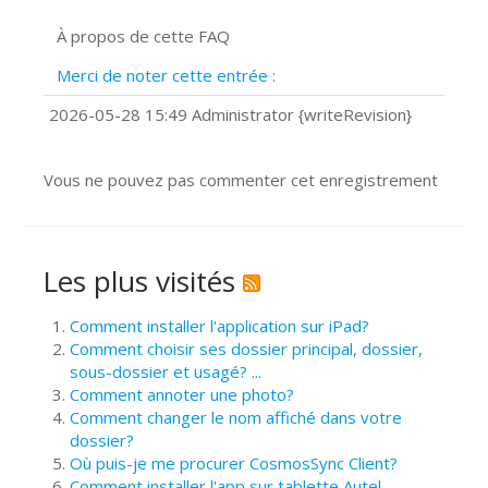
Signature et formulaires
À propos de cette FAQ
Prise de vue 360°
Quels navigateurs web sont supportés
Merci de noter cette entrée :
?
Comment installer Google Chrome ?
2026-05-28 15:49 Administrator {writeRevision}
Vous ne pouvez pas commenter cet enregistrement
Les plus visités
Comment installer l'application sur iPad?
Comment choisir ses dossier principal, dossier,
sous-dossier et usagé? ...
Comment annoter une photo?
Comment changer le nom affiché dans votre
dossier?
Où puis-je me procurer CosmosSync Client?
Comment installer l'app sur tablette Autel