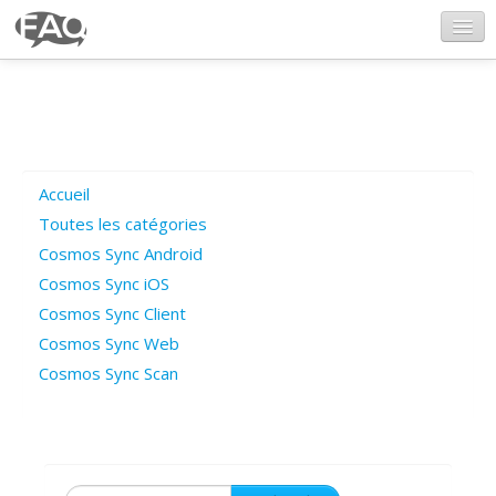
CosmosSync.com
Ajout FAQ
Accueil
Poser une question
Toutes les catégories
Cosmos Sync Android
Questions ouvertes
Cosmos Sync iOS
Cosmos Sync Client
Cosmos Sync Web
Connexion
Cosmos Sync Scan