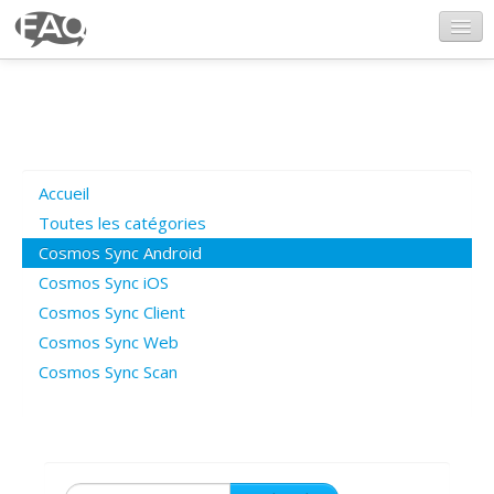
CosmosSync.com
Ajout FAQ
Accueil
Poser une question
Toutes les catégories
Cosmos Sync Android
Questions ouvertes
Cosmos Sync iOS
Cosmos Sync Client
Cosmos Sync Web
Connexion
Cosmos Sync Scan