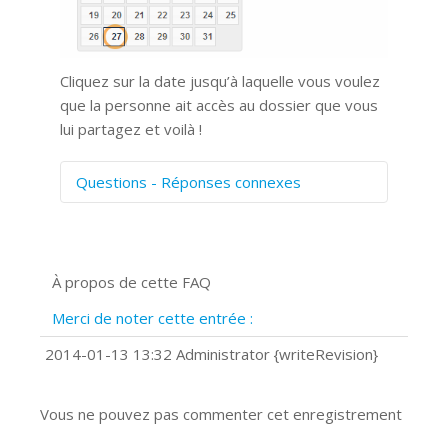
Cliquez sur la date jusqu’à laquelle vous voulez
que la personne ait accès au dossier que vous
lui partagez et voilà !
Questions - Réponses connexes
Comment numériser avec Cosmos
Sync?
Signature et formulaires
À propos de cette FAQ
Prise de vue 360°
Quels navigateurs web sont supportés
Merci de noter cette entrée :
?
Comment installer Google Chrome ?
2014-01-13 13:32 Administrator {writeRevision}
Vous ne pouvez pas commenter cet enregistrement