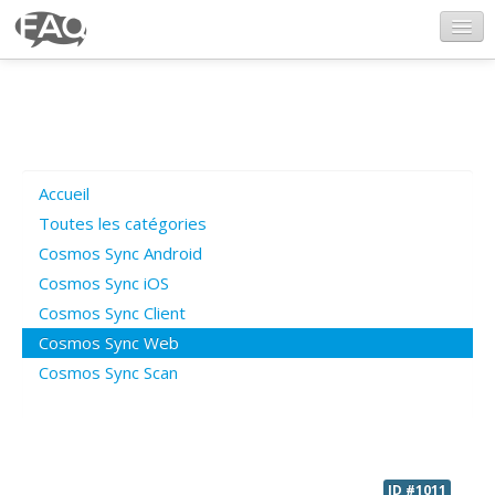
CosmosSync.com
Ajout FAQ
Accueil
Poser une question
Toutes les catégories
Cosmos Sync Android
Questions ouvertes
Cosmos Sync iOS
Cosmos Sync Client
Cosmos Sync Web
Connexion
Cosmos Sync Scan
ID #1011