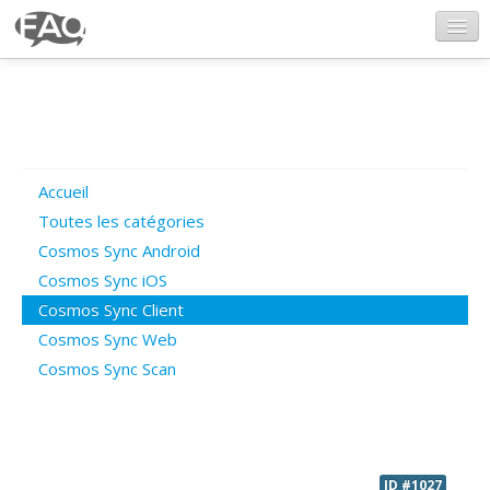
CosmosSync.com
Ajout FAQ
Accueil
Poser une question
Toutes les catégories
Cosmos Sync Android
Questions ouvertes
Cosmos Sync iOS
Cosmos Sync Client
Cosmos Sync Web
Connexion
Cosmos Sync Scan
ID #1027