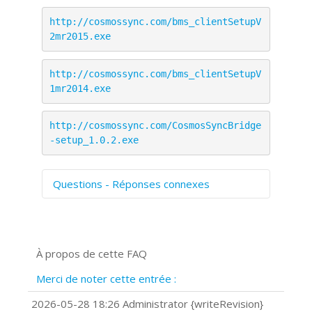
http://cosmossync.com/bms_clientSetupV
2mr2015.exe
http://cosmossync.com/bms_clientSetupV
1mr2014.exe
http://cosmossync.com/CosmosSyncBridge
-setup_1.0.2.exe
Questions - Réponses connexes
Comment numériser avec Cosmos
Sync?
Signature et formulaires
À propos de cette FAQ
Prise de vue 360°
Quels navigateurs web sont supportés
Merci de noter cette entrée :
?
Comment installer Google Chrome ?
2026-05-28 18:26 Administrator {writeRevision}