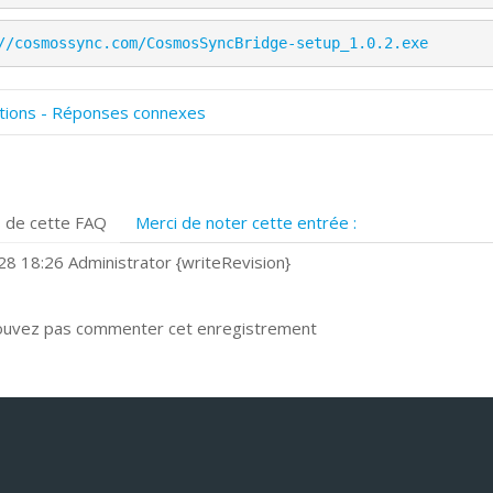
//cosmossync.com/CosmosSyncBridge-setup_1.0.2.exe
tions - Réponses connexes
omment numériser avec Cosmos Sync?
ignature et formulaires
rise de vue 360°
 de cette FAQ
Merci de noter cette entrée :
uels navigateurs web sont supportés ?
omment installer Google Chrome ?
8 18:26 Administrator {writeRevision}
ouvez pas commenter cet enregistrement