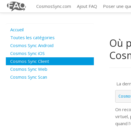
CosmosSync.com
Ajout FAQ
Poser une qu
Accueil
Toutes les catégories
Où p
Cosmos Sync Android
Cosm
Cosmos Sync iOS
Cosmos Sync Client
Cosmos Sync Web
Cosmos Sync Scan
La dern
Cosmo
On reco
virtuel,
quand l'