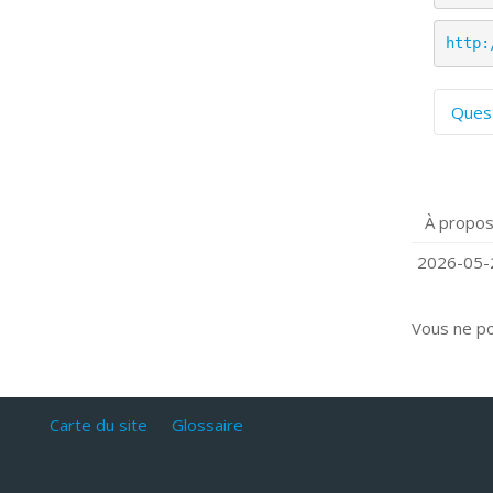
http:
Ques
C
S
P
À propos
Q
C
2026-05-2
Vous ne p
Carte du site
Glossaire