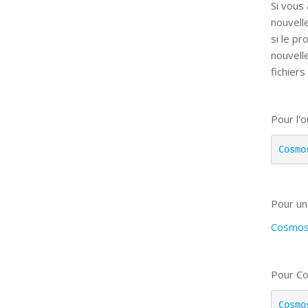
Si vous
nouvell
si le p
nouvell
fichiers
Pour l'ou
Cosmo
Pour un
CosmosV
Pour Co
Cosmo