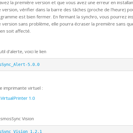
 avez la première version et que vous avez une erreur en installa
e version, vérifier dans la barre des tâches (proche de l'heure) po
rogramme est bien fermer. En fermant la synchro, vous pourrez inst
e version sans problème, elle pourra écraser la première sans qu
 en soit affecté.
til d'alerte, voici le lien
sSync_Alert-5.0.0
e imprimante virtuel :
irtualPrinter 1.0
smosSync Vision
sSync_Vision 1.2.1