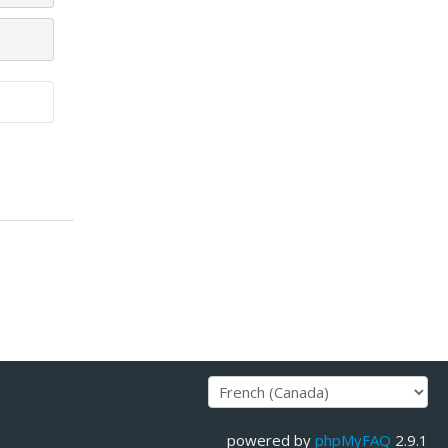
powered by
phpMyFAQ
2.9.1