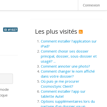
FAQ
Connexion
Les plus visités
ID #1027
Comment installer l'application sur
iPad?
Comment choisir ses dossier
principal, dossier, sous-dossier et
usagé? ...
Comment annoter une photo?
Comment changer le nom affiché
dans votre dossier?
Où puis-je me procurer
CosmosSync Client?
e mode
Comment installer l'app sur
tique
tablette Autel
Options supplémentaires lors du
partage d’un dossier via un ...