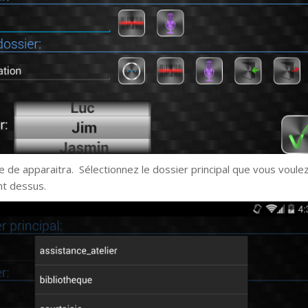
te de apparaitra. Sélectionnez le dossier principal que vous voule
t dessus.