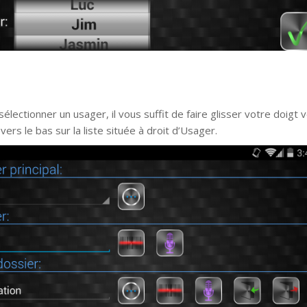
sélectionner un usager, il vous suffit de faire glisser votre doigt v
vers le bas sur la liste située à droit d’Usager.