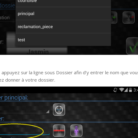
, appuyez sur la ligne sous Dossier afin d’y entrer le nom que vou
ez donner à votre dossier.