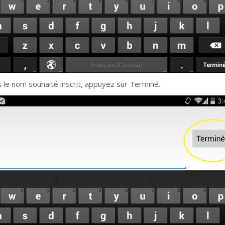
s le nom souhaité inscrit, appuyez sur Terminé.