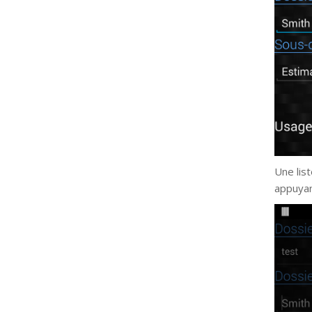
Une lis
appuyan