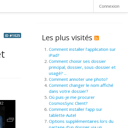
FAQ
Connexion
Les plus visités
ID #1025
Comment installer l'application sur
et
iPad?
Comment choisir ses dossier
principal, dossier, sous-dossier et
usagé? ...
Comment annoter une photo?
Comment changer le nom affiché
dans votre dossier?
Où puis-je me procurer
CosmosSync Client?
Comment installer l'app sur
tablette Autel
Options supplémentaires lors du
partage d’un dossier via un ...