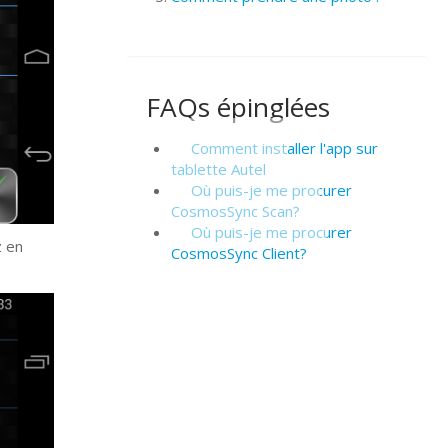
FAQs épinglées
Comment installer l'app sur
tablette Autel
Où puis-je me procurer
CosmosSync Scan?
Où puis-je me procurer
z en
CosmosSync Client?