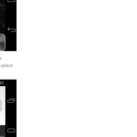
s
a place