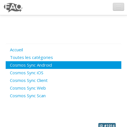
CosmosSync.com
Ajout FAQ
Accueil
Poser une question
Toutes les catégories
Cosmos Sync Android
Questions ouvertes
Cosmos Sync iOS
Cosmos Sync Client
Cosmos Sync Web
Connexion
Cosmos Sync Scan
ID #1014