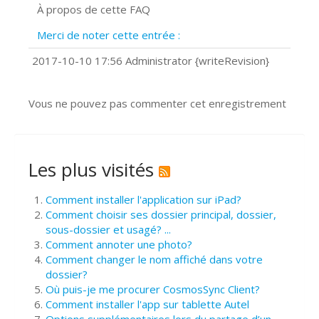
À propos de cette FAQ
Prise de vue 360°
Quels navigateurs web sont supportés
Merci de noter cette entrée :
?
Comment installer Google Chrome ?
2017-10-10 17:56 Administrator {writeRevision}
Vous ne pouvez pas commenter cet enregistrement
Les plus visités
Comment installer l'application sur iPad?
Comment choisir ses dossier principal, dossier,
sous-dossier et usagé? ...
Comment annoter une photo?
Comment changer le nom affiché dans votre
dossier?
Où puis-je me procurer CosmosSync Client?
Comment installer l'app sur tablette Autel
Options supplémentaires lors du partage d’un