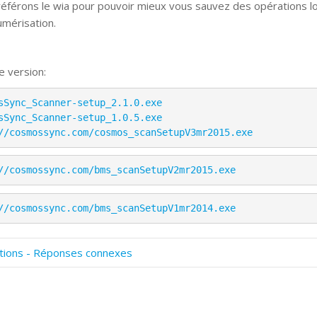
éférons le wia pour pouvoir mieux vous sauvez des opérations l
umérisation.
e version:
sSync_Scanner-setup_2.1.0.exe
sSync_Scanner-setup_1.0.5.exe
//cosmossync.com/cosmos_scanSetupV3mr2015.exe
//cosmossync.com/bms_scanSetupV2mr2015.exe
//cosmossync.com/bms_scanSetupV1mr2014.exe
tions - Réponses connexes
omment numériser avec Cosmos Sync?
ignature et formulaires
rise de vue 360°