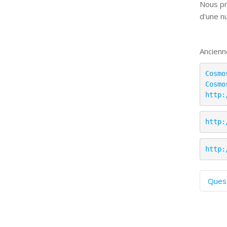
Nous pr
d'une n
Ancienn
Cosmo
Cosmo
http:
http:
http:
Ques
C
S
P