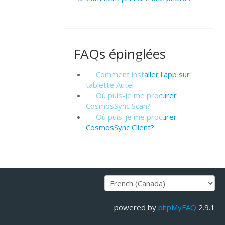
FAQs épinglées
Comment installer l'app sur
tablette Autel
Où puis-je me procurer
CosmosSync Scan?
Où puis-je me procurer
CosmosSync Client?
powered by
phpMyFAQ
2.9.1