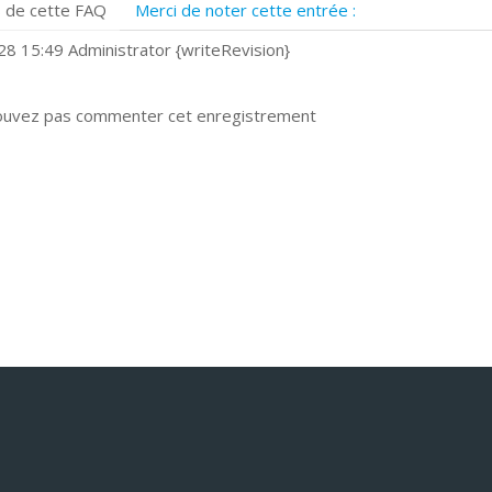
 de cette FAQ
Merci de noter cette entrée :
uels navigateurs web sont supportés ?
omment installer Google Chrome ?
8 15:49 Administrator {writeRevision}
ouvez pas commenter cet enregistrement