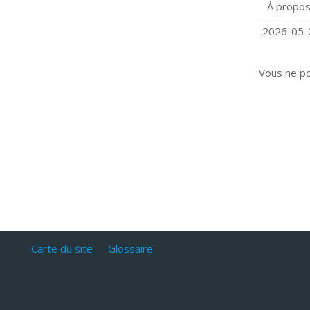
À propos
Q
C
2026-05-2
Vous ne p
Carte du site
Glossaire