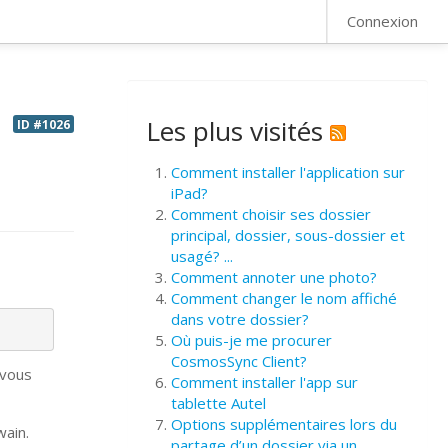
FAQ
Connexion
Les plus visités
ID #1026
Comment installer l'application sur
iPad?
Comment choisir ses dossier
principal, dossier, sous-dossier et
usagé? ...
Comment annoter une photo?
Comment changer le nom affiché
dans votre dossier?
Où puis-je me procurer
CosmosSync Client?
 vous
Comment installer l'app sur
tablette Autel
Options supplémentaires lors du
wain.
partage d’un dossier via un ...