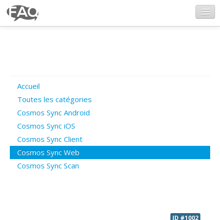
CosmosSync.com
Ajout FAQ
Accueil
Poser une question
Toutes les catégories
Cosmos Sync Android
Questions ouvertes
Cosmos Sync iOS
Cosmos Sync Client
Cosmos Sync Web
Connexion
Cosmos Sync Scan
ID #1002