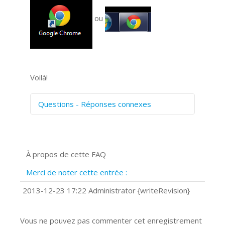
ou
Voilà!
Questions - Réponses connexes
Comment numériser avec Cosmos
Sync?
Signature et formulaires
À propos de cette FAQ
Prise de vue 360°
Quels navigateurs web sont supportés
Merci de noter cette entrée :
?
Comment accéder à votre compte
2013-12-23 17:22 Administrator {writeRevision}
Cosmos Sync Web?
Vous ne pouvez pas commenter cet enregistrement