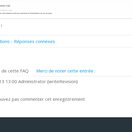
 !
tions - Réponses connexes
omment numériser avec Cosmos Sync?
ignature et formulaires
rise de vue 360°
 de cette FAQ
Merci de noter cette entrée :
uels navigateurs web sont supportés ?
omment installer Google Chrome ?
3 13:00 Administrator {writeRevision}
ouvez pas commenter cet enregistrement