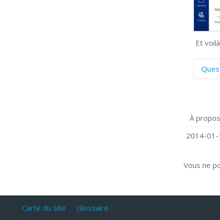
Et voilà
Ques
C
S
P
À propos
Q
C
2014-01-1
Vous ne p
Carte du site
Glossaire