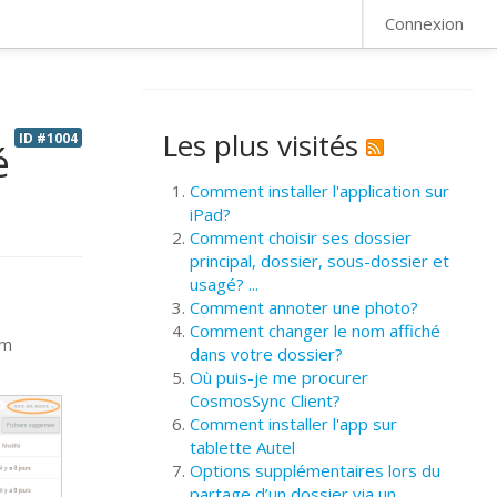
FAQ
Connexion
Les plus visités
ID #1004
é
Comment installer l'application sur
iPad?
Comment choisir ses dossier
principal, dossier, sous-dossier et
usagé? ...
Comment annoter une photo?
s
Comment changer le nom affiché
om
dans votre dossier?
Où puis-je me procurer
CosmosSync Client?
Comment installer l'app sur
tablette Autel
Options supplémentaires lors du
partage d’un dossier via un ...