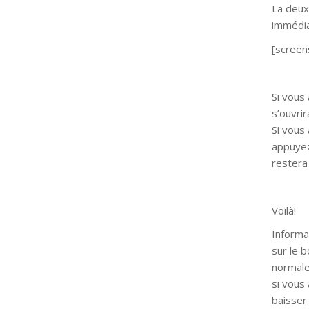
La deux
immédi
[screen
Si vous
s’ouvri
Si vous
appuyez
restera
Voilà!
Informa
sur le 
normale
si vous
baisser 