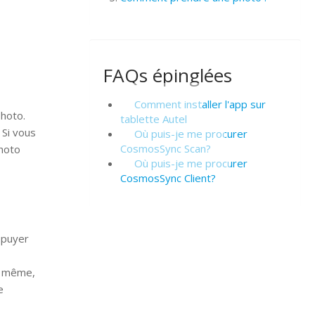
FAQs épinglées
Comment installer l'app sur
photo.
tablette Autel
 Si vous
Où puis-je me procurer
CosmosSync Scan?
photo
Où puis-je me procurer
CosmosSync Client?
ppuyer
e même,
e