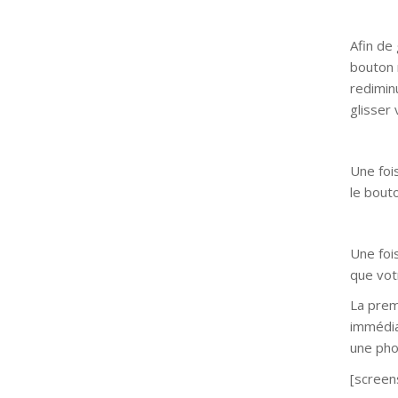
Afin de 
bouton 
redimin
glisser 
Une foi
le bout
Une fois
que vot
La prem
immédia
une pho
[screen