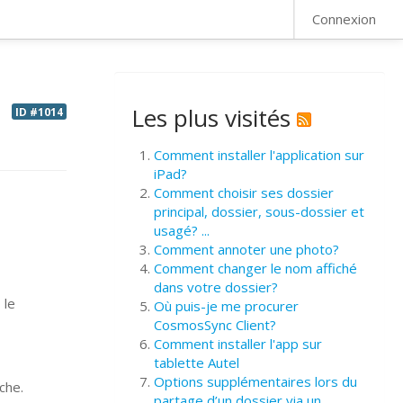
FAQ
Connexion
Les plus visités
ID #1014
Comment installer l'application sur
iPad?
Comment choisir ses dossier
principal, dossier, sous-dossier et
usagé? ...
Comment annoter une photo?
Comment changer le nom affiché
dans votre dossier?
 le
Où puis-je me procurer
CosmosSync Client?
Comment installer l'app sur
tablette Autel
Options supplémentaires lors du
che.
partage d’un dossier via un ...