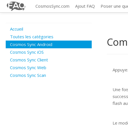
CosmosSync.com
Ajout FAQ
Poser une qu
Accueil
Toutes les catégories
Comm
Cosmos Sync Android
Cosmos Sync iOS
Cosmos Sync Client
Cosmos Sync Web
Appuyez
Cosmos Sync Scan
Une foi
success
flash a
Le mode