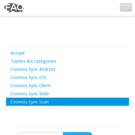
CosmosSync.com
Ajout FAQ
Accueil
Poser une question
Toutes les catégories
Cosmos Sync Android
Questions ouvertes
Cosmos Sync iOS
Cosmos Sync Client
Cosmos Sync Web
Connexion
Cosmos Sync Scan