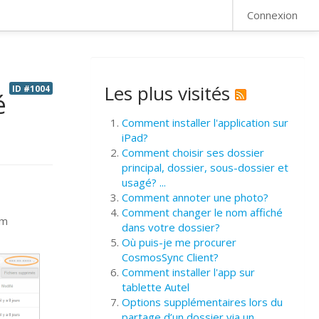
FAQ
Connexion
Les plus visités
ID #1004
é
Comment installer l'application sur
iPad?
Comment choisir ses dossier
principal, dossier, sous-dossier et
usagé? ...
Comment annoter une photo?
s
Comment changer le nom affiché
om
dans votre dossier?
Où puis-je me procurer
CosmosSync Client?
Comment installer l'app sur
tablette Autel
Options supplémentaires lors du
partage d’un dossier via un ...