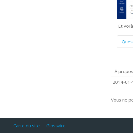
Et voilà
Ques
C
S
P
À propos
Q
C
2014-01-1
Vous ne p
Carte du site
Glossaire