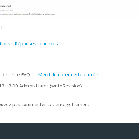
 !
tions - Réponses connexes
omment numériser avec Cosmos Sync?
ignature et formulaires
rise de vue 360°
 de cette FAQ
Merci de noter cette entrée :
uels navigateurs web sont supportés ?
omment installer Google Chrome ?
3 13:00 Administrator {writeRevision}
ouvez pas commenter cet enregistrement