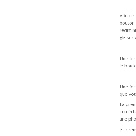
Afin de 
bouton 
redimin
glisser 
Une foi
le bout
Une fois
que vot
La prem
immédia
une pho
[screen