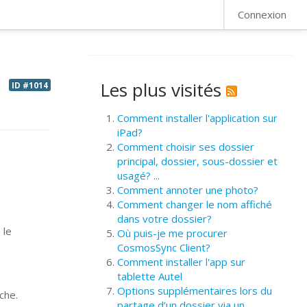
FAQ
Connexion
Les plus visités
ID #1014
Comment installer l'application sur
iPad?
Comment choisir ses dossier
principal, dossier, sous-dossier et
usagé? ...
Comment annoter une photo?
Comment changer le nom affiché
dans votre dossier?
 le
Où puis-je me procurer
CosmosSync Client?
Comment installer l'app sur
tablette Autel
Options supplémentaires lors du
che.
partage d’un dossier via un ...