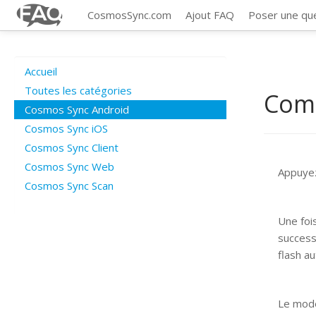
CosmosSync.com
Ajout FAQ
Poser une qu
Accueil
Toutes les catégories
Comm
Cosmos Sync Android
Cosmos Sync iOS
Cosmos Sync Client
Cosmos Sync Web
Appuyez
Cosmos Sync Scan
Une foi
success
flash a
Le mode