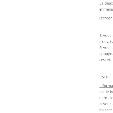
La deux
immédi
[screen
Si vous
s’ouvri
Si vous
appuyez
restera
Voilà!
Informa
sur le 
normale
si vous
baisser 