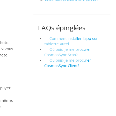
FAQs épinglées
Comment installer l'app sur
photo.
tablette Autel
 Si vous
Où puis-je me procurer
CosmosSync Scan?
photo
Où puis-je me procurer
CosmosSync Client?
ppuyer
e même,
e