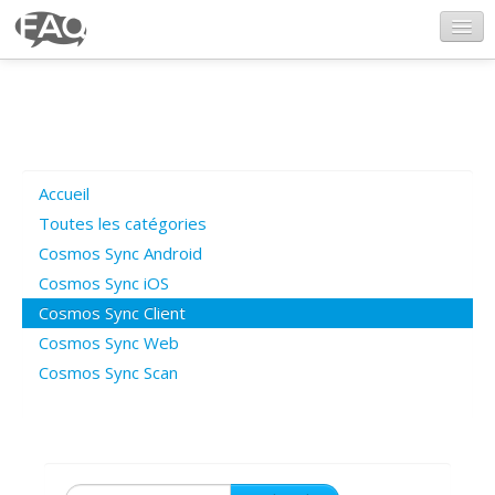
CosmosSync.com
Ajout FAQ
Accueil
Poser une question
Toutes les catégories
Cosmos Sync Android
Questions ouvertes
Cosmos Sync iOS
Cosmos Sync Client
Cosmos Sync Web
Connexion
Cosmos Sync Scan