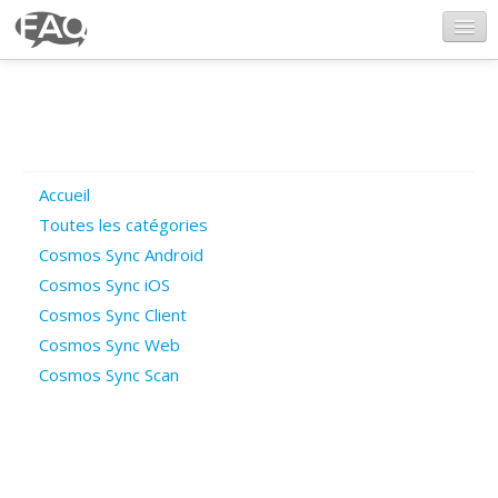
CosmosSync.com
Ajout FAQ
Accueil
Poser une question
Toutes les catégories
Cosmos Sync Android
Questions ouvertes
Cosmos Sync iOS
Cosmos Sync Client
Cosmos Sync Web
Connexion
Cosmos Sync Scan