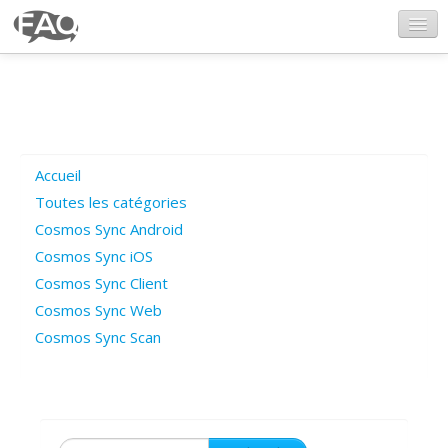
CosmosSync.com
Ajout FAQ
Accueil
Poser une question
Toutes les catégories
Cosmos Sync Android
Questions ouvertes
Cosmos Sync iOS
Cosmos Sync Client
Cosmos Sync Web
Connexion
Cosmos Sync Scan