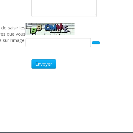
 de saisir les
res que vous
z sur l'image.
Envoyer