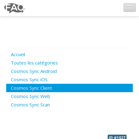
CosmosSync.com
Ajout FAQ
Accueil
Poser une question
Toutes les catégories
Cosmos Sync Android
Questions ouvertes
Cosmos Sync iOS
Cosmos Sync Client
Cosmos Sync Web
Connexion
Cosmos Sync Scan
ID #1027