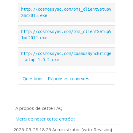
http://cosmossync.com/bms_clientSetupV
2mr2015.exe
http://cosmossync.com/bms_clientSetupV
1mr2014.exe
http://cosmossync.com/CosmosSyncBridge
-setup_1.0.2.exe
Questions - Réponses connexes
Comment numériser avec Cosmos
Sync?
Signature et formulaires
À propos de cette FAQ
Prise de vue 360°
Quels navigateurs web sont supportés
Merci de noter cette entrée :
?
Comment installer Google Chrome ?
2026-05-28 18:26 Administrator {writeRevision}