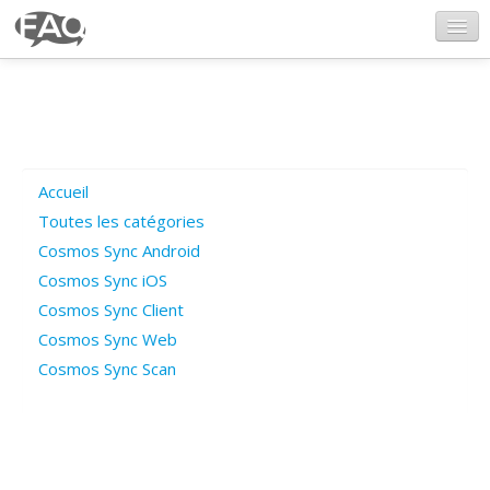
CosmosSync.com
Ajout FAQ
Accueil
Poser une question
Toutes les catégories
Cosmos Sync Android
Questions ouvertes
Cosmos Sync iOS
Cosmos Sync Client
Cosmos Sync Web
Connexion
Cosmos Sync Scan