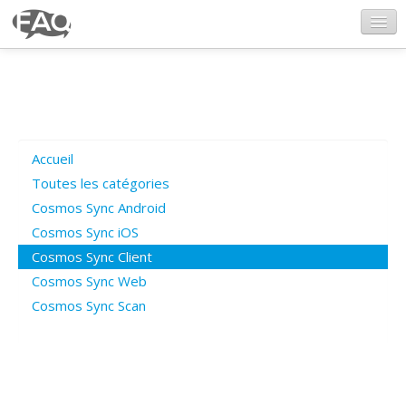
CosmosSync.com
Ajout FAQ
Accueil
Poser une question
Toutes les catégories
Cosmos Sync Android
Questions ouvertes
Cosmos Sync iOS
Cosmos Sync Client
Cosmos Sync Web
Connexion
Cosmos Sync Scan