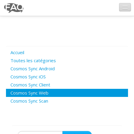
CosmosSync.com
Ajout FAQ
Accueil
Poser une question
Toutes les catégories
Cosmos Sync Android
Questions ouvertes
Cosmos Sync iOS
Cosmos Sync Client
Cosmos Sync Web
Connexion
Cosmos Sync Scan