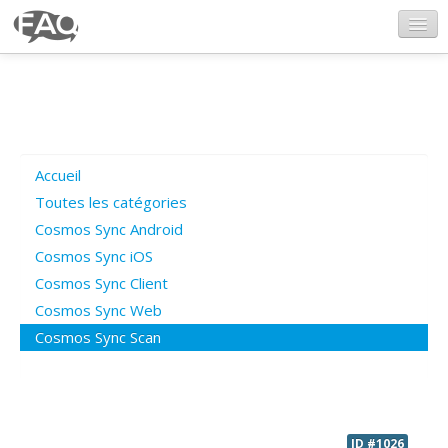
CosmosSync.com
Ajout FAQ
Accueil
Poser une question
Toutes les catégories
Cosmos Sync Android
Questions ouvertes
Cosmos Sync iOS
Cosmos Sync Client
Cosmos Sync Web
Connexion
Cosmos Sync Scan
ID #1026