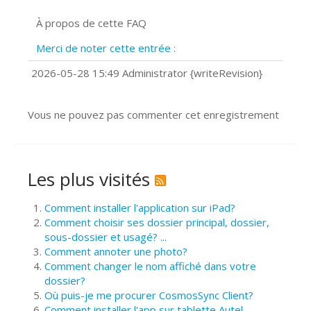
Signature et formulaires
À propos de cette FAQ
Prise de vue 360°
Quels navigateurs web sont supportés
Merci de noter cette entrée :
?
Comment installer Google Chrome ?
2026-05-28 15:49 Administrator {writeRevision}
Vous ne pouvez pas commenter cet enregistrement
Les plus visités
Comment installer l'application sur iPad?
Comment choisir ses dossier principal, dossier,
sous-dossier et usagé? ...
Comment annoter une photo?
Comment changer le nom affiché dans votre
dossier?
Où puis-je me procurer CosmosSync Client?
Comment installer l'app sur tablette Autel