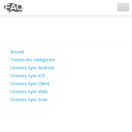
CosmosSync.com
Ajout FAQ
Accueil
Poser une question
Toutes les catégories
Cosmos Sync Android
Questions ouvertes
Cosmos Sync iOS
Cosmos Sync Client
Cosmos Sync Web
Connexion
Cosmos Sync Scan