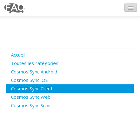
CosmosSync.com
Ajout FAQ
Accueil
Poser une question
Toutes les catégories
Cosmos Sync Android
Questions ouvertes
Cosmos Sync iOS
Cosmos Sync Client
Cosmos Sync Web
Connexion
Cosmos Sync Scan