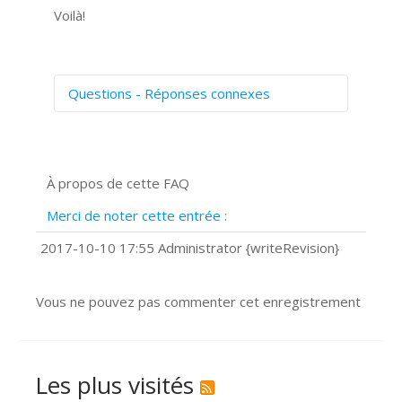
Voilà!
Questions - Réponses connexes
Comment numériser avec Cosmos
Sync?
Signature et formulaires
À propos de cette FAQ
Prise de vue 360°
Quels navigateurs web sont supportés
Merci de noter cette entrée :
?
Comment installer Google Chrome ?
2017-10-10 17:55 Administrator {writeRevision}
Vous ne pouvez pas commenter cet enregistrement
Les plus visités