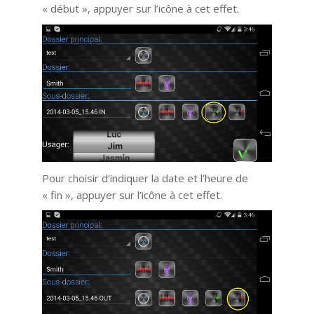
« début », appuyer sur l’icône à cet effet.
Pour choisir d’indiquer la date et l’heure de
« fin », appuyer sur l’icône à cet effet.