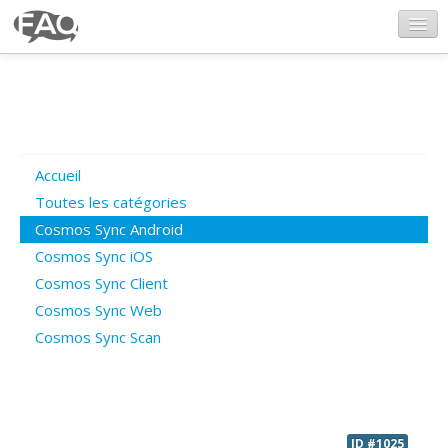
CosmosSync.com
Ajout FAQ
Accueil
Poser une question
Toutes les catégories
Cosmos Sync Android
Questions ouvertes
Cosmos Sync iOS
Cosmos Sync Client
Cosmos Sync Web
Connexion
Cosmos Sync Scan
ID #1025