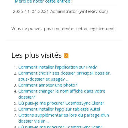
Merci de noter cette entrée :
?
Comment installer Google Chrome ?
2025-11-04 22:21 Administrator {writeRevision}
Vous ne pouvez pas commenter cet enregistrement
Les plus visités
Comment installer l'application sur iPad?
Comment choisir ses dossier principal, dossier,
sous-dossier et usagé? ...
Comment annoter une photo?
Comment changer le nom affiché dans votre
dossier?
Où puis-je me procurer CosmosSync Client?
Comment installer l'app sur tablette Autel
Options supplémentaires lors du partage d’un
dossier via un ...
Où puis-je me procurer CosmosSync Scan?