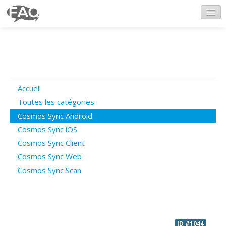
CosmosSync.com
Ajout FAQ
Accueil
Poser une question
Toutes les catégories
Cosmos Sync Android
Questions ouvertes
Cosmos Sync iOS
Cosmos Sync Client
Cosmos Sync Web
Connexion
Cosmos Sync Scan
ID #1044