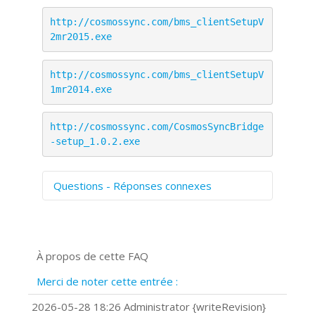
http://cosmossync.com/bms_clientSetupV
2mr2015.exe
http://cosmossync.com/bms_clientSetupV
1mr2014.exe
http://cosmossync.com/CosmosSyncBridge
-setup_1.0.2.exe
Questions - Réponses connexes
Comment numériser avec Cosmos
Sync?
Signature et formulaires
À propos de cette FAQ
Prise de vue 360°
Quels navigateurs web sont supportés
Merci de noter cette entrée :
?
Comment installer Google Chrome ?
2026-05-28 18:26 Administrator {writeRevision}