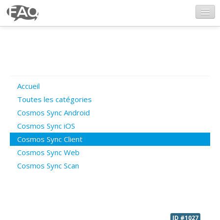
CosmosSync.com
Ajout FAQ
Accueil
Poser une question
Toutes les catégories
Cosmos Sync Android
Questions ouvertes
Cosmos Sync iOS
Cosmos Sync Client
Cosmos Sync Web
Connexion
Cosmos Sync Scan
ID #1027