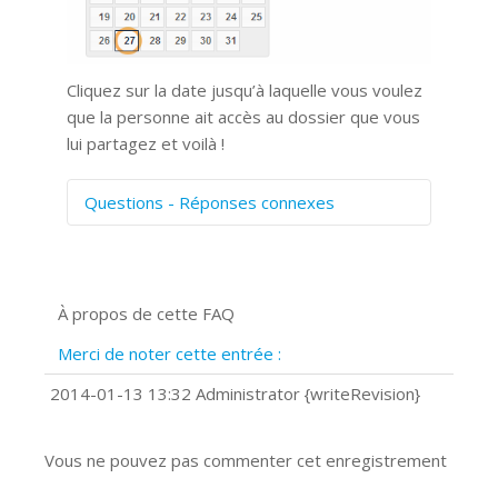
Cliquez sur la date jusqu’à laquelle vous voulez
que la personne ait accès au dossier que vous
lui partagez et voilà !
Questions - Réponses connexes
Comment numériser avec Cosmos
Sync?
Signature et formulaires
À propos de cette FAQ
Prise de vue 360°
Quels navigateurs web sont supportés
Merci de noter cette entrée :
?
Comment installer Google Chrome ?
2014-01-13 13:32 Administrator {writeRevision}
Vous ne pouvez pas commenter cet enregistrement