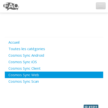
CosmosSync.com
Ajout FAQ
Accueil
Poser une question
Toutes les catégories
Cosmos Sync Android
Questions ouvertes
Cosmos Sync iOS
Cosmos Sync Client
Cosmos Sync Web
Connexion
Cosmos Sync Scan
ID #1011