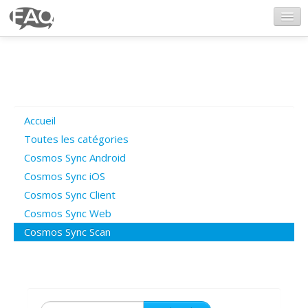
CosmosSync.com
Ajout FAQ
Accueil
Poser une question
Toutes les catégories
Cosmos Sync Android
Questions ouvertes
Cosmos Sync iOS
Cosmos Sync Client
Cosmos Sync Web
Connexion
Cosmos Sync Scan