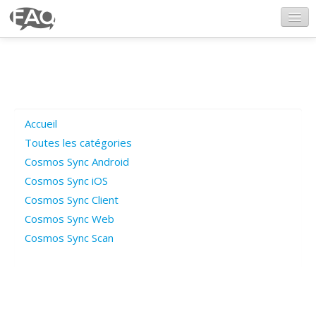
CosmosSync.com
Ajout FAQ
Accueil
Poser une question
Toutes les catégories
Cosmos Sync Android
Questions ouvertes
Cosmos Sync iOS
Cosmos Sync Client
Cosmos Sync Web
Connexion
Cosmos Sync Scan