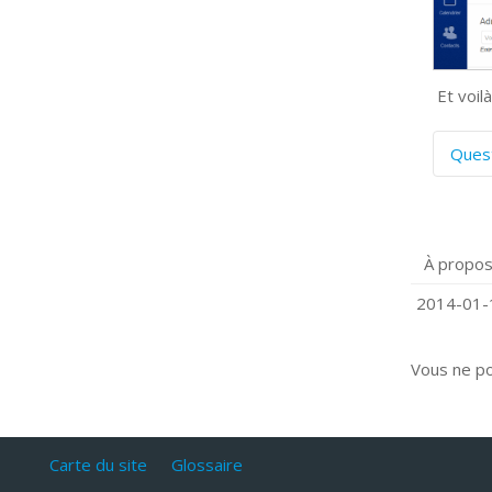
Et voilà
Ques
C
S
P
À propos
Q
C
2014-01-1
Vous ne p
Carte du site
Glossaire