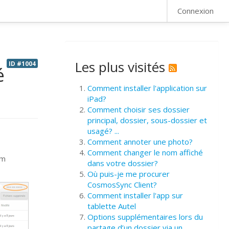
FAQ
Connexion
Les plus visités
ID #1004
é
Comment installer l'application sur
iPad?
Comment choisir ses dossier
principal, dossier, sous-dossier et
usagé? ...
Comment annoter une photo?
s
Comment changer le nom affiché
om
dans votre dossier?
Où puis-je me procurer
CosmosSync Client?
Comment installer l'app sur
tablette Autel
Options supplémentaires lors du
partage d’un dossier via un ...