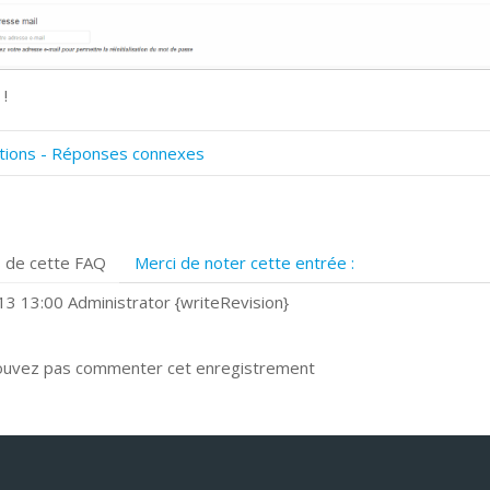
 !
tions - Réponses connexes
omment numériser avec Cosmos Sync?
ignature et formulaires
rise de vue 360°
 de cette FAQ
Merci de noter cette entrée :
uels navigateurs web sont supportés ?
omment installer Google Chrome ?
3 13:00 Administrator {writeRevision}
ouvez pas commenter cet enregistrement