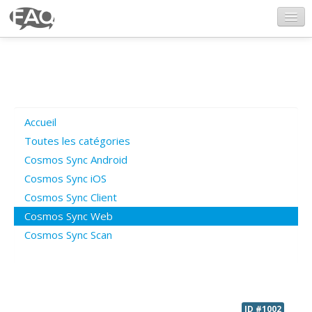
CosmosSync.com
Ajout FAQ
Accueil
Poser une question
Toutes les catégories
Cosmos Sync Android
Questions ouvertes
Cosmos Sync iOS
Cosmos Sync Client
Cosmos Sync Web
Connexion
Cosmos Sync Scan
ID #1002