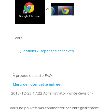
ou
Voilà!
Questions - Réponses connexes
Comment numériser avec Cosmos
Sync?
Signature et formulaires
À propos de cette FAQ
Prise de vue 360°
Quels navigateurs web sont supportés
Merci de noter cette entrée :
?
Comment accéder à votre compte
2013-12-23 17:22 Administrator {writeRevision}
Cosmos Sync Web?
Vous ne pouvez pas commenter cet enregistrement