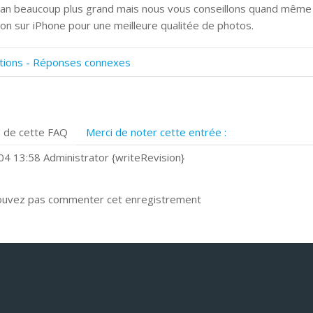
ran beaucoup plus grand mais nous vous conseillons quand même
ation sur iPhone pour une meilleure qualitée de photos.
tions - Réponses connexes
omment numériser avec Cosmos Sync?
ignature et formulaires
rise de vue 360°
 de cette FAQ
Merci de noter cette entrée :
uels navigateurs web sont supportés ?
omment installer Google Chrome ?
4 13:58 Administrator {writeRevision}
ouvez pas commenter cet enregistrement