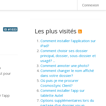
FAQ
Connexion
Les plus visités
ID #1033
Comment installer l'application sur
iPad?
Comment choisir ses dossier
principal, dossier, sous-dossier et
usagé? ...
Comment annoter une photo?
a
Comment changer le nom affiché
st pour
dans votre dossier?
Où puis-je me procurer
CosmosSync Client?
Comment installer l'app sur
 l'app
tablette Autel
Options supplémentaires lors du
partage d’un dossier via un ...