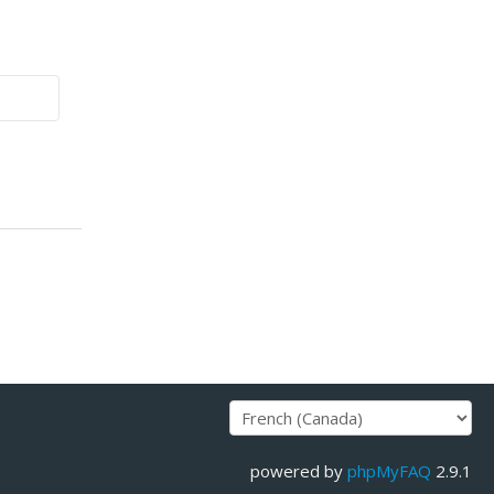
powered by
phpMyFAQ
2.9.1