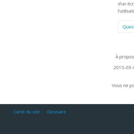
d'un éc
l'utilis
Ques
C
S
P
À propos
Q
C
2015-03-0
Vous ne p
Carte du site
Glossaire