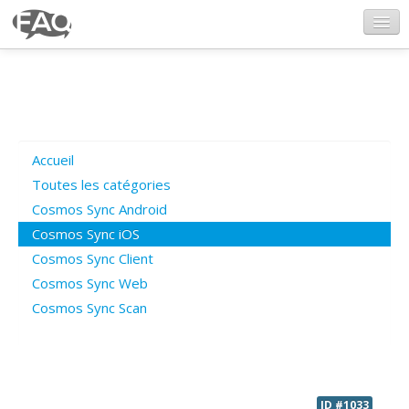
CosmosSync.com
Ajout FAQ
Accueil
Poser une question
Toutes les catégories
Cosmos Sync Android
Questions ouvertes
Cosmos Sync iOS
Cosmos Sync Client
Cosmos Sync Web
Connexion
Cosmos Sync Scan
ID #1033