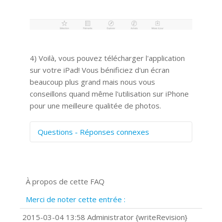
4) Voilà, vous pouvez télécharger l'application
sur votre iPad! Vous bénificiez d'un écran
beaucoup plus grand mais nous vous
conseillons quand même l'utilisation sur iPhone
pour une meilleure qualitée de photos.
Questions - Réponses connexes
Comment numériser avec Cosmos
Sync?
Signature et formulaires
À propos de cette FAQ
Prise de vue 360°
Quels navigateurs web sont supportés
Merci de noter cette entrée :
?
Comment installer Google Chrome ?
2015-03-04 13:58 Administrator {writeRevision}