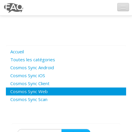
CosmosSync.com
Ajout FAQ
Accueil
Poser une question
Toutes les catégories
Cosmos Sync Android
Questions ouvertes
Cosmos Sync iOS
Cosmos Sync Client
Cosmos Sync Web
Connexion
Cosmos Sync Scan