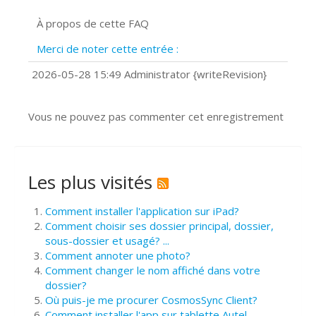
Signature et formulaires
À propos de cette FAQ
Prise de vue 360°
Quels navigateurs web sont supportés
Merci de noter cette entrée :
?
Comment installer Google Chrome ?
2026-05-28 15:49 Administrator {writeRevision}
Vous ne pouvez pas commenter cet enregistrement
Les plus visités
Comment installer l'application sur iPad?
Comment choisir ses dossier principal, dossier,
sous-dossier et usagé? ...
Comment annoter une photo?
Comment changer le nom affiché dans votre
dossier?
Où puis-je me procurer CosmosSync Client?
Comment installer l'app sur tablette Autel