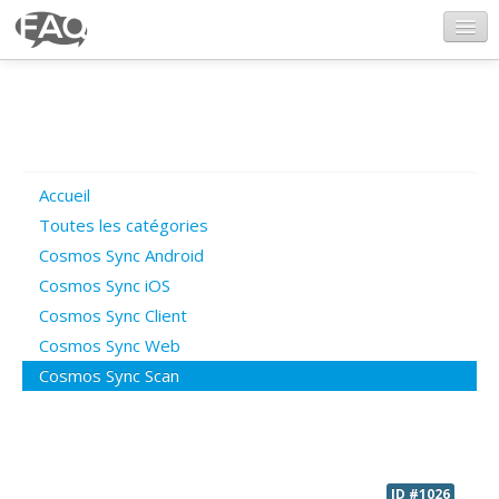
CosmosSync.com
Ajout FAQ
Accueil
Poser une question
Toutes les catégories
Cosmos Sync Android
Questions ouvertes
Cosmos Sync iOS
Cosmos Sync Client
Cosmos Sync Web
Connexion
Cosmos Sync Scan
ID #1026