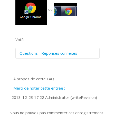
ou
Voilà!
Questions - Réponses connexes
Comment numériser avec Cosmos
Sync?
Signature et formulaires
À propos de cette FAQ
Prise de vue 360°
Quels navigateurs web sont supportés
Merci de noter cette entrée :
?
Comment accéder à votre compte
2013-12-23 17:22 Administrator {writeRevision}
Cosmos Sync Web?
Vous ne pouvez pas commenter cet enregistrement