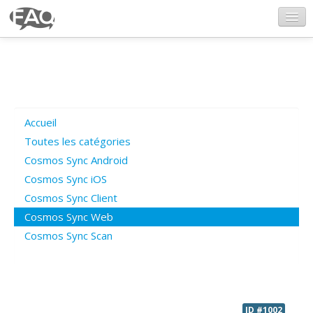
CosmosSync.com
Ajout FAQ
Accueil
Poser une question
Toutes les catégories
Cosmos Sync Android
Questions ouvertes
Cosmos Sync iOS
Cosmos Sync Client
Cosmos Sync Web
Connexion
Cosmos Sync Scan
ID #1002