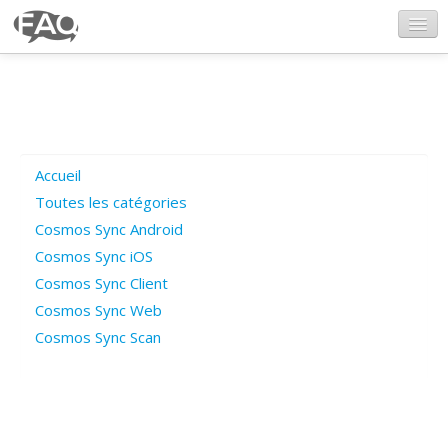
CosmosSync.com
Ajout FAQ
Accueil
Poser une question
Toutes les catégories
Cosmos Sync Android
Questions ouvertes
Cosmos Sync iOS
Cosmos Sync Client
Cosmos Sync Web
Connexion
Cosmos Sync Scan