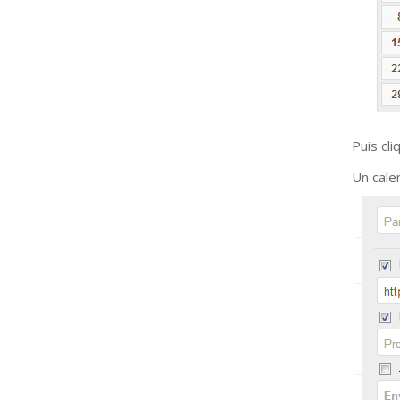
Puis cli
Un cale