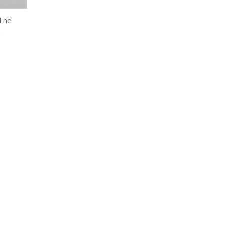
l ne
.