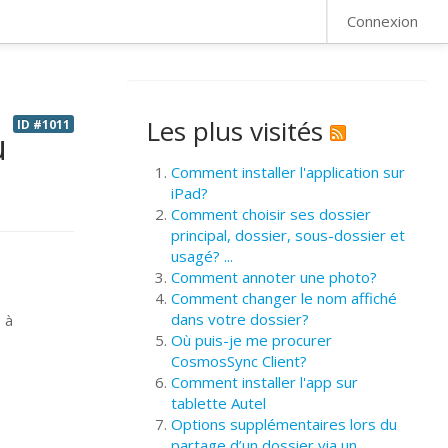
FAQ
Connexion
Les plus visités
ID #1011
u
Comment installer l'application sur
iPad?
Comment choisir ses dossier
principal, dossier, sous-dossier et
usagé? ...
Comment annoter une photo?
Comment changer le nom affiché
dans votre dossier?
 à
Où puis-je me procurer
CosmosSync Client?
Comment installer l'app sur
tablette Autel
Options supplémentaires lors du
partage d’un dossier via un ...