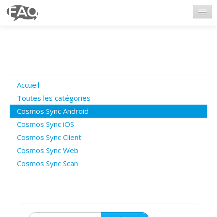
CosmosSync.com
Ajout FAQ
Accueil
Poser une question
Toutes les catégories
Cosmos Sync Android
Questions ouvertes
Cosmos Sync iOS
Cosmos Sync Client
Cosmos Sync Web
Connexion
Cosmos Sync Scan