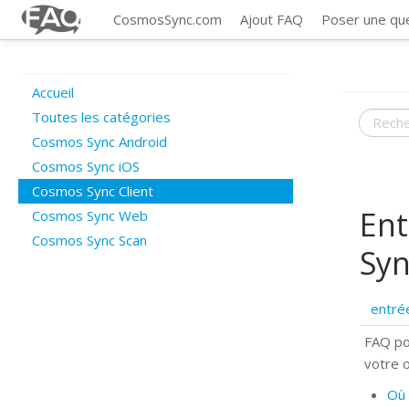
CosmosSync.com
Ajout FAQ
Poser une qu
Accueil
Toutes les catégories
Cosmos Sync Android
Cosmos Sync iOS
Cosmos Sync Client
Ent
Cosmos Sync Web
Cosmos Sync Scan
Syn
entré
FAQ po
votre 
Où 