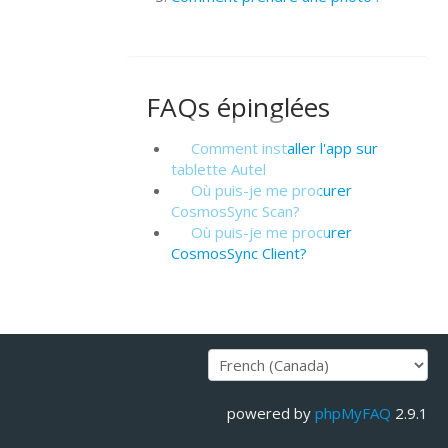
FAQs épinglées
Comment installer l'app sur
tablette Autel
Où puis-je me procurer
CosmosSync Scan?
Où puis-je me procurer
CosmosSync Client?
powered by
phpMyFAQ
2.9.1