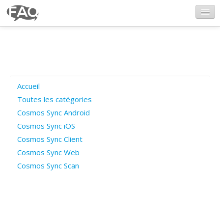
CosmosSync.com
Ajout FAQ
Accueil
Poser une question
Toutes les catégories
Cosmos Sync Android
Questions ouvertes
Cosmos Sync iOS
Cosmos Sync Client
Cosmos Sync Web
Connexion
Cosmos Sync Scan