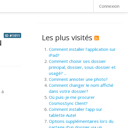
FAQ
Connexion
Les plus visités
ID #1011
u
Comment installer l'application sur
iPad?
Comment choisir ses dossier
principal, dossier, sous-dossier et
usagé? ...
Comment annoter une photo?
Comment changer le nom affiché
dans votre dossier?
 à
Où puis-je me procurer
CosmosSync Client?
Comment installer l'app sur
tablette Autel
Options supplémentaires lors du
partage d’un dossier via un ...