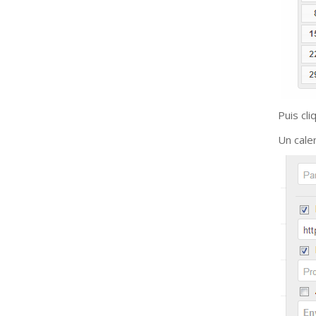
Puis cli
Un cale