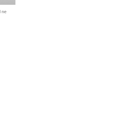
l ne
.