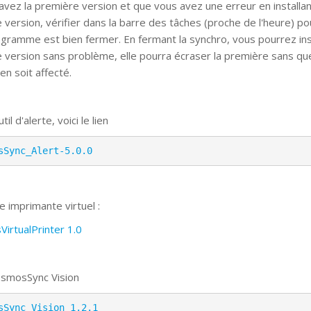
 avez la première version et que vous avez une erreur en installa
e version, vérifier dans la barre des tâches (proche de l'heure) po
rogramme est bien fermer. En fermant la synchro, vous pourrez inst
e version sans problème, elle pourra écraser la première sans qu
 en soit affecté.
til d'alerte, voici le lien
sSync_Alert-5.0.0
e imprimante virtuel :
irtualPrinter 1.0
smosSync Vision
sSync_Vision 1.2.1