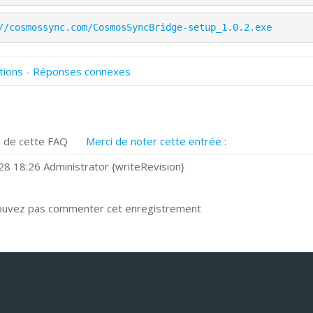
//cosmossync.com/CosmosSyncBridge-setup_1.0.2.exe
tions - Réponses connexes
omment numériser avec Cosmos Sync?
ignature et formulaires
rise de vue 360°
 de cette FAQ
Merci de noter cette entrée :
uels navigateurs web sont supportés ?
omment installer Google Chrome ?
8 18:26 Administrator {writeRevision}
ouvez pas commenter cet enregistrement