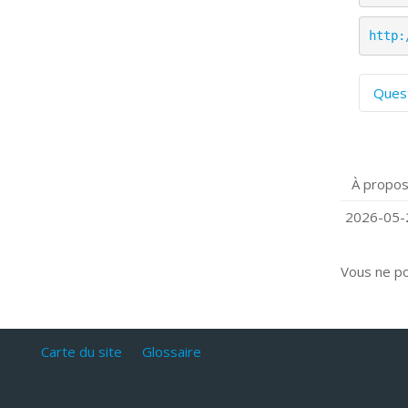
http:
Ques
C
S
P
À propos
Q
C
2026-05-2
Vous ne p
Carte du site
Glossaire