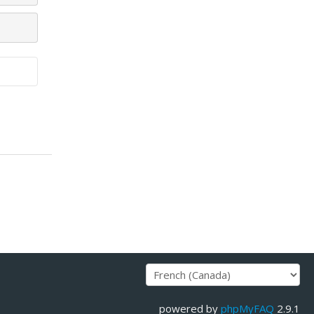
powered by
phpMyFAQ
2.9.1