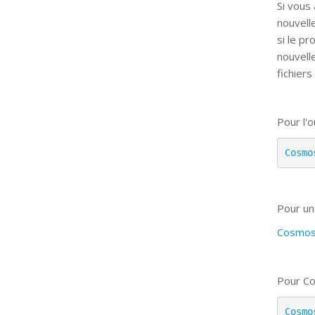
Si vous
nouvell
si le p
nouvell
fichiers
Pour l'ou
Cosmo
Pour un
CosmosV
Pour Co
Cosmo