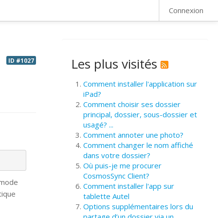
FAQ
Connexion
Les plus visités
ID #1027
Comment installer l'application sur
iPad?
Comment choisir ses dossier
principal, dossier, sous-dossier et
usagé? ...
Comment annoter une photo?
Comment changer le nom affiché
dans votre dossier?
Où puis-je me procurer
CosmosSync Client?
e mode
Comment installer l'app sur
tique
tablette Autel
Options supplémentaires lors du
partage d’un dossier via un ...