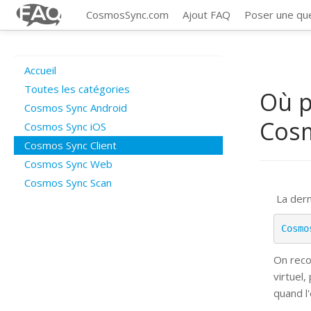
CosmosSync.com
Ajout FAQ
Poser une qu
Accueil
Toutes les catégories
Où p
Cosmos Sync Android
Cosm
Cosmos Sync iOS
Cosmos Sync Client
Cosmos Sync Web
Cosmos Sync Scan
La dern
Cosmo
On reco
virtuel,
quand l'